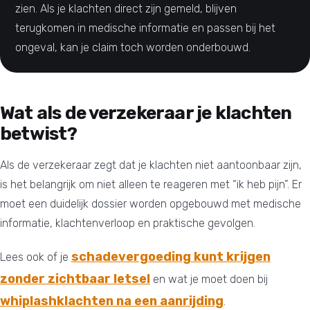
zien. Als je klachten direct zijn gemeld, blijven
terugkomen in medische informatie en passen bij het
ongeval, kan je claim toch worden onderbouwd.
Wat als de verzekeraar je klachten
betwist?
Als de verzekeraar zegt dat je klachten niet aantoonbaar zijn,
is het belangrijk om niet alleen te reageren met “ik heb pijn”. Er
moet een duidelijk dossier worden opgebouwd met medische
informatie, klachtenverloop en praktische gevolgen.
schadevergoeding kunt krijgen
Lees ook of je
zonder zichtbaar letsel
en wat je moet doen bij
whiplashklachten na een aanrijding
.