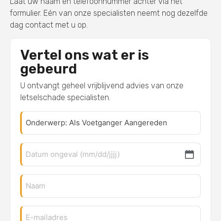
Laat uw naam en telefoonnummer achter via het
formulier. Eén van onze specialisten neemt nog dezelfde
dag contact met u op.
Vertel ons wat er is
gebeurd
U ontvangt geheel vrijblijvend advies van onze
letselschade specialisten.
ONDERWERP
WANNEER
HEEFT
HET
ONGEVAL
PLAATSGEVONDEN?
NAAM
E-
MAILADRES