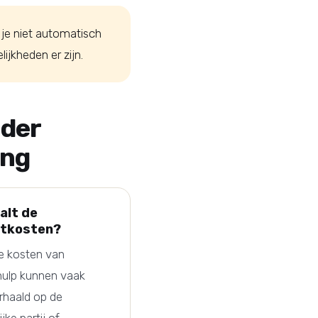
 je niet automatisch
ijkheden er zijn.
nder
ing
alt de
tkosten?
ke kosten van
 hulp kunnen vaak
rhaald op de