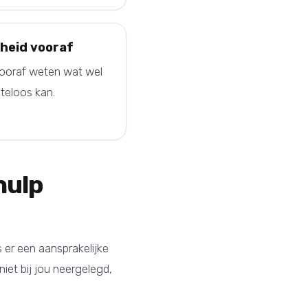
kheid vooraf
ooraf weten wat wel
steloos kan.
hulp
s er een aansprakelijke
niet bij jou neergelegd,