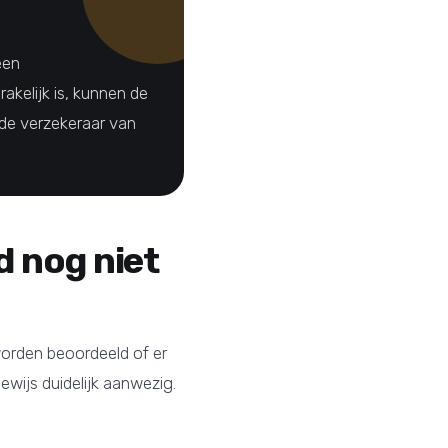
een
akelijk is, kunnen de
 de verzekeraar van
d nog niet
 worden beoordeeld of er
wijs duidelijk aanwezig.