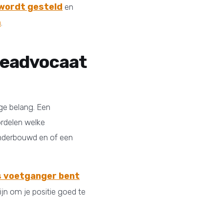
 wordt gesteld
en
m
.
deadvocaat
ige belang. Een
rdelen welke
onderbouwd en of een
s voetganger bent
zijn om je positie goed te