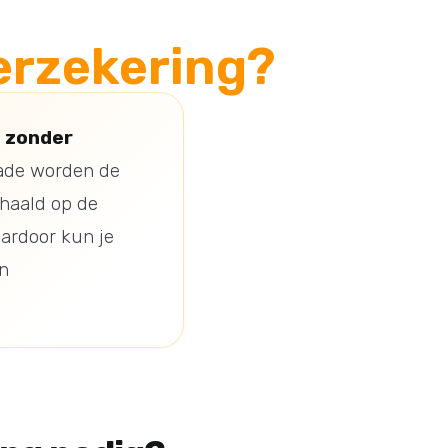
erzekering?
n zonder
hade worden de
rhaald op de
aardoor kun je
en