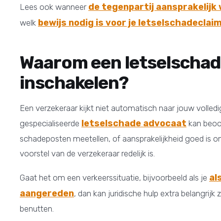
de tegenpartij aansprakelijk
Lees ook wanneer
bewijs nodig is voor je letselschadeclai
welk
Waarom een letselscha
inschakelen?
Een verzekeraar kijkt niet automatisch naar jouw volled
letselschade advocaat
gespecialiseerde
kan beoo
schadeposten meetellen, of aansprakelijkheid goed is 
voorstel van de verzekeraar redelijk is.
al
Gaat het om een verkeerssituatie, bijvoorbeeld als je
aangereden
, dan kan juridische hulp extra belangrijk 
benutten.