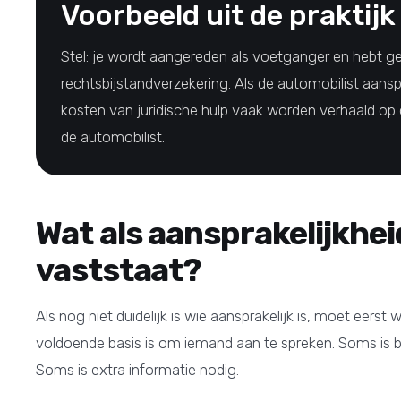
Voorbeeld uit de praktijk
Stel: je wordt aangereden als voetganger en hebt g
rechtsbijstandverzekering. Als de automobilist aanspr
kosten van juridische hulp vaak worden verhaald op
de automobilist.
Wat als aansprakelijkhei
vaststaat?
Als nog niet duidelijk is wie aansprakelijk is, moet eerst
voldoende basis is om iemand aan te spreken. Soms is be
Soms is extra informatie nodig.