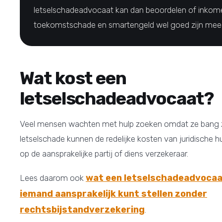
letselschadeadvocaat kan dan beoordelen of inkome
toekomstschade en smartengeld wel goed zijn me
Wat kost een
letselschadeadvocaat?
Veel mensen wachten met hulp zoeken omdat ze bang zi
letselschade kunnen de redelijke kosten van juridische 
op de aansprakelijke partij of diens verzekeraar.
wat een letselschadeadvocaa
Lees daarom ook
iemand aansprakelijk kunt stellen zonder
rechtsbijstandverzekering
.