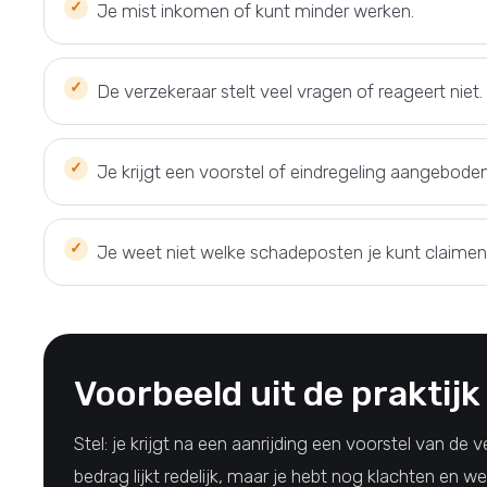
Je mist inkomen of kunt minder werken.
De verzekeraar stelt veel vragen of reageert niet.
Je krijgt een voorstel of eindregeling aangeboden
Je weet niet welke schadeposten je kunt claimen
Voorbeeld uit de praktijk
Stel: je krijgt na een aanrijding een voorstel van de 
bedrag lijkt redelijk, maar je hebt nog klachten en w