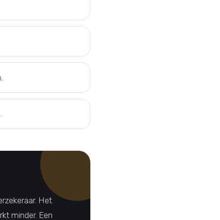
.
.
verzekeraar. Het
erkt minder. Een