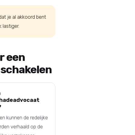
dat je al akkoord bent
lastiger.
r een
nschakelen
n
chadeadvocaat
?
ken kunnen de redelijke
rden verhaald op de