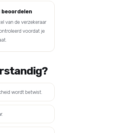
l beoordelen
el van de verzekeraar
ntroleerd voordat je
at.
erstandig?
kheid wordt betwist.
r.