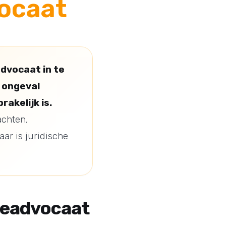
ocaat
dvocaat in te
n ongeval
akelijk is.
achten,
ar is juridische
deadvocaat